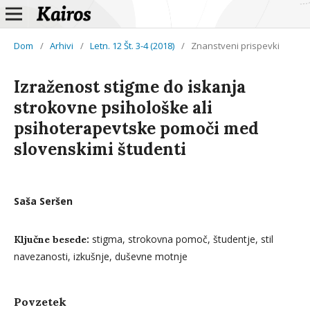
Dom
/
Arhivi
/
Letn. 12 Št. 3-4 (2018)
/
Znanstveni prispevki
Izraženost stigme do iskanja
strokovne psihološke ali
psihoterapevtske pomoči med
slovenskimi študenti
Saša Seršen
stigma, strokovna pomoč, študentje, stil
Ključne besede:
navezanosti, izkušnje, duševne motnje
Povzetek