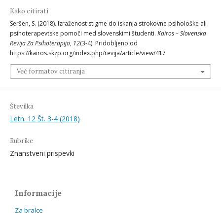
Kako citirati
Seršen, S. (2018). Izraženost stigme do iskanja strokovne psihološke ali
psihoterapevtske pomoči med slovenskimi študenti.
Kairos – Slovenska
Revija Za Psihoterapijo
,
12
(3-4). Pridobljeno od
https://kairos.skzp.org/index.php/revija/article/view/417
Več formatov citiranja
Številka
Letn. 12 Št. 3-4 (2018)
Rubrike
Znanstveni prispevki
Informacije
Za bralce