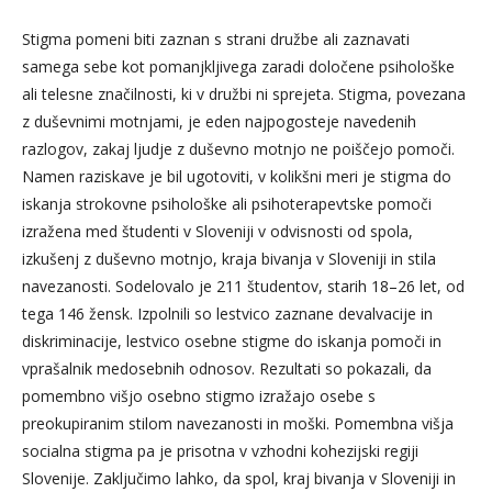
Stigma pomeni biti zaznan s strani družbe ali zaznavati
samega sebe kot pomanjkljivega zaradi določene psihološke
ali telesne značilnosti, ki v družbi ni sprejeta. Stigma, povezana
z duševnimi motnjami, je eden najpogosteje navedenih
razlogov, zakaj ljudje z duševno motnjo ne poiščejo pomoči.
Namen raziskave je bil ugotoviti, v kolikšni meri je stigma do
iskanja strokovne psihološke ali psihoterapevtske pomoči
izražena med študenti v Sloveniji v odvisnosti od spola,
izkušenj z duševno motnjo, kraja bivanja v Sloveniji in stila
navezanosti. Sodelovalo je 211 študentov, starih 18–26 let, od
tega 146 žensk. Izpolnili so lestvico zaznane devalvacije in
diskriminacije, lestvico osebne stigme do iskanja pomoči in
vprašalnik medosebnih odnosov. Rezultati so pokazali, da
pomembno višjo osebno stigmo izražajo osebe s
preokupiranim stilom navezanosti in moški. Pomembna višja
socialna stigma pa je prisotna v vzhodni kohezijski regiji
Slovenije. Zaključimo lahko, da spol, kraj bivanja v Sloveniji in