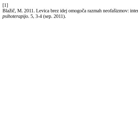
[1]
Blažič, M. 2011. Levica brez idej omogoča razmah neofašizmov: in
psihoterapijo
. 5, 3-4 (sep. 2011).