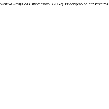
lovenska Revija Za Psihoterapijo
,
12
(1-2). Pridobljeno od https://kairo