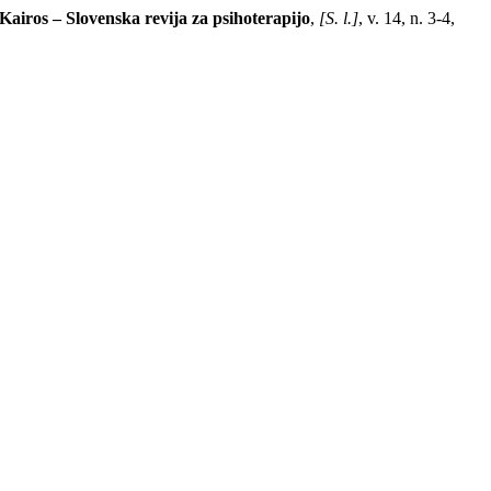
Kairos – Slovenska revija za psihoterapijo
,
[S. l.]
, v. 14, n. 3-4,