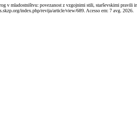
dostništvu: povezanost z vzgojnimi stili, starševskimi pravili in u
ros.skzp.org/index.php/revija/article/view/689. Acesso em: 7 avg. 2026.