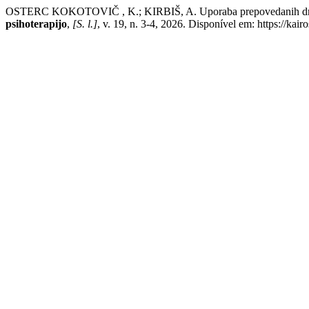
OSTERC KOKOTOVIČ , K.; KIRBIŠ, A. Uporaba prepovedanih drog v mla
psihoterapijo
,
[S. l.]
, v. 19, n. 3-4, 2026. Disponível em: https://kai