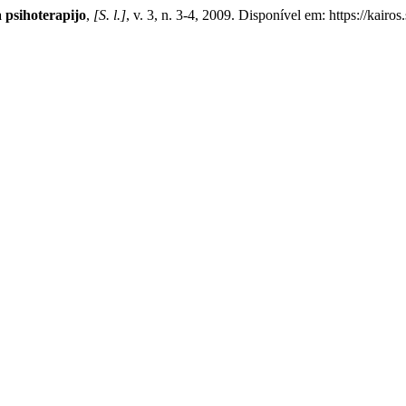
a psihoterapijo
,
[S. l.]
, v. 3, n. 3-4, 2009. Disponível em: https://kairo