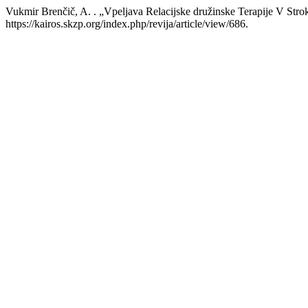
Vukmir Brenčič, A. . „Vpeljava Relacijske družinske Terapije V Stro
https://kairos.skzp.org/index.php/revija/article/view/686.