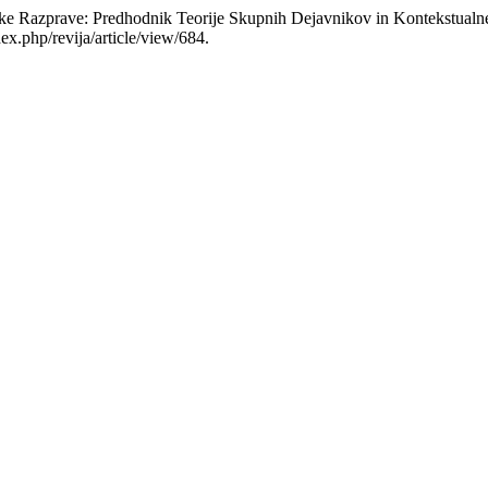
ske Razprave: Predhodnik Teorije Skupnih Dejavnikov in Kontekstual
ex.php/revija/article/view/684.