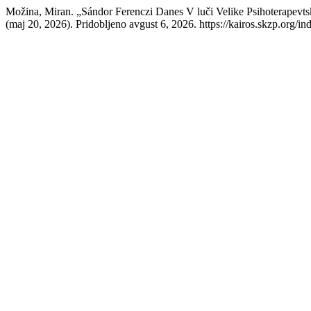
Možina, Miran. „Sándor Ferenczi Danes V luči Velike Psihoterapevt
(maj 20, 2026). Pridobljeno avgust 6, 2026. https://kairos.skzp.org/ind