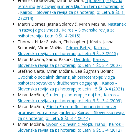
Franček Dobovišek, Miran Možina,
“Ljubezen je glavna
tema mojega življenja in ena ključnih tem psihoterapije”
,
Kairos – Slovenska revija za psihoterapijo: Letn. 8 Št. 1-
2 (2014)
Martin Dornes, Jasna Solarovič, Miran Možina,
Nastanek
in razvoj agresivnosti
,
Kairos – Slovenska revija za
psihoterapijo: Letn. 9 Št. 4 (2015)
Thomas H. McGlashan, Christopher J. Keats, Jasna
Solarovič, Miran Možina,
Primer Betty
,
Kairos –
Slovenska revija za psihoterapijo: Letn. 9 Št. 3 (2015)
Miran Možina, Samo Pastirk,
Uvodnik
,
Kairos –
Slovenska revija za psihoterapijo: Letn. 1 Št. 3-4 (2007)
Stefano Carta, Miran Možina, Lea Šugman Bohinc,
Uvodnik o socialnih dimenzijah psihoterapije: Vloga
psihoterapevta/ke v družbenem dogajanju
,
Kairos –
Slovenska revija za psihoterapijo: Letn. 15 Št. 3-4 (2021)
Miran Možina,
Študent psihoterapije naj bo
,
Kairos –
Slovenska revija za psihoterapijo: Letn. 3 Št. 3-4 (2009)
Miran Možina,
Frieda Fromm Reichmann in »I never
promised you a rose garden«
,
Kairos – Slovenska revija
za psihoterapijo: Letn. 8 Št. 3-4 (2014)
Miran Možina,
Uvodnik o hvalnici Alojzu Ihanu
,
Kairos –
Slovenska revija za psihoterapijo: Letn. 6 Št. 3-4 (2012)