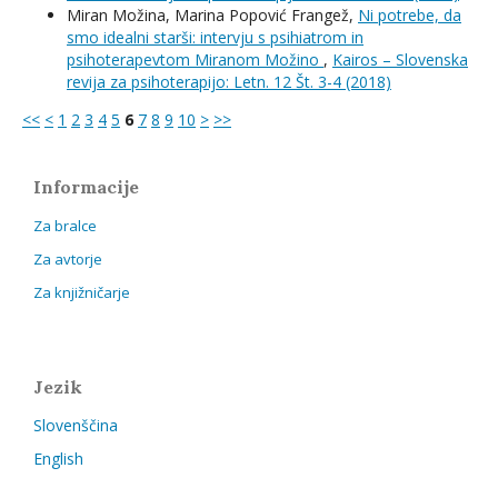
Miran Možina, Marina Popović Frangež,
Ni potrebe, da
smo idealni starši: intervju s psihiatrom in
psihoterapevtom Miranom Možino
,
Kairos – Slovenska
revija za psihoterapijo: Letn. 12 Št. 3-4 (2018)
<<
<
1
2
3
4
5
6
7
8
9
10
>
>>
Informacije
Za bralce
Za avtorje
Za knjižničarje
Jezik
Slovenščina
English