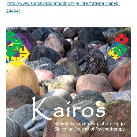
http://www.zurnal24.si/prihodnost-je-integrativna-clanek-
244841