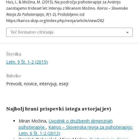
Hus, I., & Možina, M. (2015). Na področju psihoterapije za Avstrijo
zaostajamo trideset let: Intervju z Miranom Možino.
Kairos – Slovenska
Revija Za Psihoterapijo
,
9
(1-2). Pridobljeno od
https://kairos.skzp.org/index.php/revija/article/view/282
Več formatov citiranja
Številka
Letn. 9 Št. 1-2 (2015)
Rubrike
Prevodi, novice, intervjuji, eseji
Najbolj brani prispevki istega avtorja(jev)
Miran Možina,
Uvodnik o družbenih dimenzijah
psihoterapije
,
Kairos – Slovenska revija za psihoterapijo:
Letn. 6 Št. 1-2 (2012)