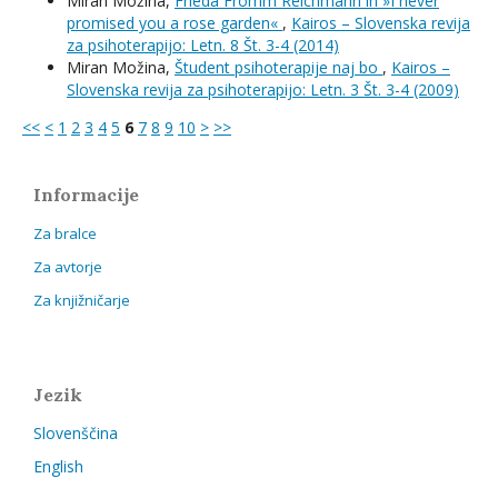
Miran Možina,
Frieda Fromm Reichmann in »I never
promised you a rose garden«
,
Kairos – Slovenska revija
za psihoterapijo: Letn. 8 Št. 3-4 (2014)
Miran Možina,
Študent psihoterapije naj bo
,
Kairos –
Slovenska revija za psihoterapijo: Letn. 3 Št. 3-4 (2009)
<<
<
1
2
3
4
5
6
7
8
9
10
>
>>
Informacije
Za bralce
Za avtorje
Za knjižničarje
Jezik
Slovenščina
English