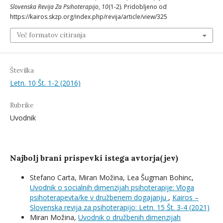
Slovenska Revija Za Psihoterapijo
,
10
(1-2). Pridobljeno od
https://kairos.skzp.org/index.php/revija/article/view/325
Več formatov citiranja
Številka
Letn. 10 Št. 1-2 (2016)
Rubrike
Uvodnik
Najbolj brani prispevki istega avtorja(jev)
Stefano Carta, Miran Možina, Lea Šugman Bohinc,
Uvodnik o socialnih dimenzijah psihoterapije: Vloga
psihoterapevta/ke v družbenem dogajanju
,
Kairos –
Slovenska revija za psihoterapijo: Letn. 15 Št. 3-4 (2021)
Miran Možina,
Uvodnik o družbenih dimenzijah