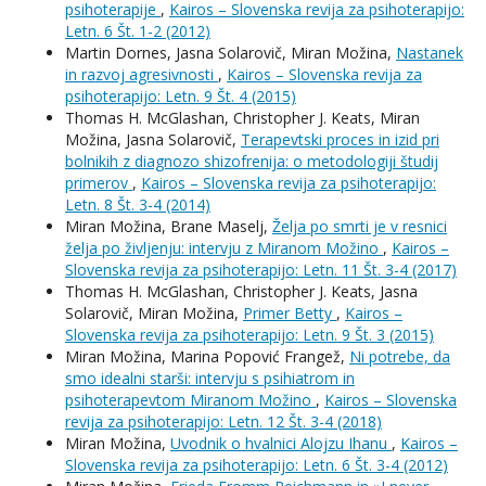
psihoterapije
,
Kairos – Slovenska revija za psihoterapijo:
Letn. 6 Št. 1-2 (2012)
Martin Dornes, Jasna Solarovič, Miran Možina,
Nastanek
in razvoj agresivnosti
,
Kairos – Slovenska revija za
psihoterapijo: Letn. 9 Št. 4 (2015)
Thomas H. McGlashan, Christopher J. Keats, Miran
Možina, Jasna Solarovič,
Terapevtski proces in izid pri
bolnikih z diagnozo shizofrenija: o metodologiji študij
primerov
,
Kairos – Slovenska revija za psihoterapijo:
Letn. 8 Št. 3-4 (2014)
Miran Možina, Brane Maselj,
Želja po smrti je v resnici
želja po življenju: intervju z Miranom Možino
,
Kairos –
Slovenska revija za psihoterapijo: Letn. 11 Št. 3-4 (2017)
Thomas H. McGlashan, Christopher J. Keats, Jasna
Solarovič, Miran Možina,
Primer Betty
,
Kairos –
Slovenska revija za psihoterapijo: Letn. 9 Št. 3 (2015)
Miran Možina, Marina Popović Frangež,
Ni potrebe, da
smo idealni starši: intervju s psihiatrom in
psihoterapevtom Miranom Možino
,
Kairos – Slovenska
revija za psihoterapijo: Letn. 12 Št. 3-4 (2018)
Miran Možina,
Uvodnik o hvalnici Alojzu Ihanu
,
Kairos –
Slovenska revija za psihoterapijo: Letn. 6 Št. 3-4 (2012)