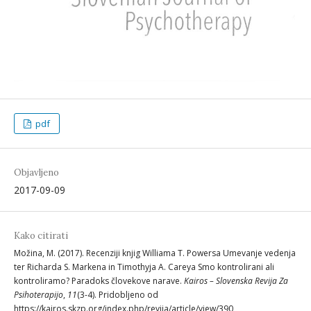
pdf
Objavljeno
2017-09-09
Kako citirati
Možina, M. (2017). Recenziji knjig Williama T. Powersa Umevanje vedenja
ter Richarda S. Markena in Timothyja A. Careya Smo kontrolirani ali
kontroliramo? Paradoks človekove narave.
Kairos – Slovenska Revija Za
Psihoterapijo
,
11
(3-4). Pridobljeno od
https://kairos.skzp.org/index.php/revija/article/view/390