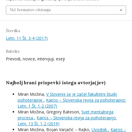
Več formatov citiranja
Številka
Letn. 11 Št. 3-4 (2017)
Rubrike
Prevodi, novice, intervjuji, eseji
Najbolj brani prispevki istega avtorja(jev)
Miran Možina,
V Sloveniji se je začel fakultetni študij
psihoterapije
,
Kairos – Slovenska revija za psihoterapijo:
Letn. 1 Št. 1-2 (2007)
Miran Možina, Gregory Bateson,
Svet mentalnega
procesa
,
Kairos – Slovenska revija za psihoterapijo:
Letn. 13 Št. 1-2 (2019)
Miran Možina, Bojan Varjačić – Rajko,
Uvodnik
,
Kairos –