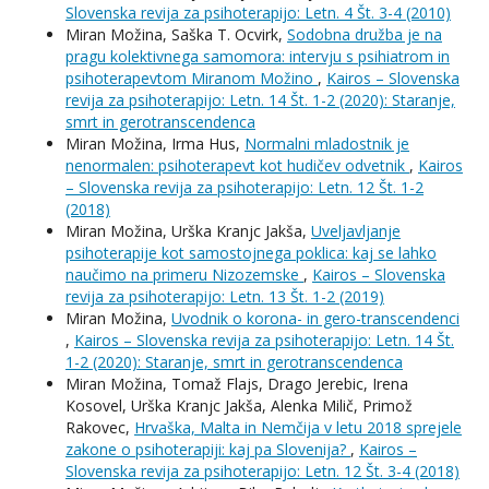
Slovenska revija za psihoterapijo: Letn. 4 Št. 3-4 (2010)
Miran Možina, Saška T. Ocvirk,
Sodobna družba je na
pragu kolektivnega samomora: intervju s psihiatrom in
psihoterapevtom Miranom Možino
,
Kairos – Slovenska
revija za psihoterapijo: Letn. 14 Št. 1-2 (2020): Staranje,
smrt in gerotranscendenca
Miran Možina, Irma Hus,
Normalni mladostnik je
nenormalen: psihoterapevt kot hudičev odvetnik
,
Kairos
– Slovenska revija za psihoterapijo: Letn. 12 Št. 1-2
(2018)
Miran Možina, Urška Kranjc Jakša,
Uveljavljanje
psihoterapije kot samostojnega poklica: kaj se lahko
naučimo na primeru Nizozemske
,
Kairos – Slovenska
revija za psihoterapijo: Letn. 13 Št. 1-2 (2019)
Miran Možina,
Uvodnik o korona- in gero-transcendenci
,
Kairos – Slovenska revija za psihoterapijo: Letn. 14 Št.
1-2 (2020): Staranje, smrt in gerotranscendenca
Miran Možina, Tomaž Flajs, Drago Jerebic, Irena
Kosovel, Urška Kranjc Jakša, Alenka Milič, Primož
Rakovec,
Hrvaška, Malta in Nemčija v letu 2018 sprejele
zakone o psihoterapiji: kaj pa Slovenija?
,
Kairos –
Slovenska revija za psihoterapijo: Letn. 12 Št. 3-4 (2018)