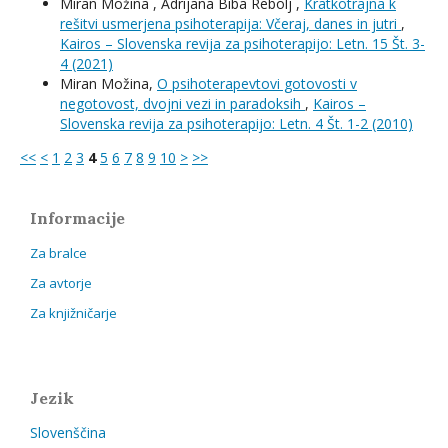
Miran Možina , Adrijana Biba Rebolj ,
Kratkotrajna k
rešitvi usmerjena psihoterapija: Včeraj, danes in jutri
,
Kairos – Slovenska revija za psihoterapijo: Letn. 15 Št. 3-
4 (2021)
Miran Možina,
O psihoterapevtovi gotovosti v
negotovost, dvojni vezi in paradoksih
,
Kairos –
Slovenska revija za psihoterapijo: Letn. 4 Št. 1-2 (2010)
<<
<
1
2
3
4
5
6
7
8
9
10
>
>>
Informacije
Za bralce
Za avtorje
Za knjižničarje
Jezik
Slovenščina