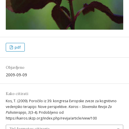
pdf
Objavljeno
2009-09-09
Kako citirati
Kos, T. (2009). Poročilo iz 39. kongresa Evropske zveze za kognitivno
vedenjsko terapijo: Nove perspektive.
Kairos – Slovenska Revija Za
Psihoterapijo
,
3
(3-4). Pridobljeno od
https://kairos.skzp.org/index.php/revija/article/view/100
Več formatov citiranja