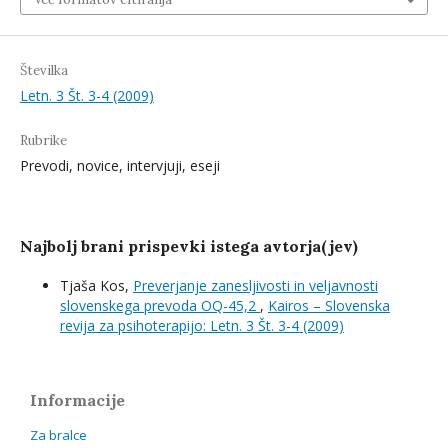
Številka
Letn. 3 Št. 3-4 (2009)
Rubrike
Prevodi, novice, intervjuji, eseji
Najbolj brani prispevki istega avtorja(jev)
Tjaša Kos,
Preverjanje zanesljivosti in veljavnosti
slovenskega prevoda OQ-45,2
,
Kairos – Slovenska
revija za psihoterapijo: Letn. 3 Št. 3-4 (2009)
Informacije
Za bralce