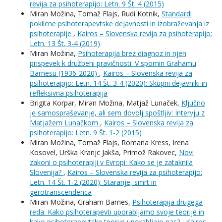
revija za psihoterapijo: Letn. 9 Št. 4 (2015)
Miran Možina, Tomaž Flajs, Rudi Kotnik,
Standardi
poklicne psihoterapevtske dejavnosti in izobraževanja iz
psihoterapije
,
Kairos – Slovenska revija za psihoterapijo:
Letn. 13 Št. 3-4 (2019)
Miran Možina,
Psihoterapija brez diagnoz in njen
prispevek k družbeni pravičnosti: V spomin Grahamu
Barnesu (1936-2020)
,
Kairos – Slovenska revija za
psihoterapijo: Letn. 14 Št. 3-4 (2020): Skupni dejavniki in
refleksivna psihoterapija
Brigita Korpar, Miran Možina, Matjaž Lunaček,
Ključno
je samospraševanje, ali sem dovolj spoštljiv: Intervju z
Matjažem Lunačkom
,
Kairos – Slovenska revija za
psihoterapijo: Letn. 9 Št. 1-2 (2015)
Miran Možina, Tomaž Flajs, Romana Kress, Irena
Kosovel, Urška Kranjc Jakša, Primož Rakovec,
Novi
zakoni o psihoterapiji v Evropi: Kako se je zataknila
Slovenija?
,
Kairos – Slovenska revija za psihoterapijo:
Letn. 14 Št. 1-2 (2020): Staranje, smrt in
gerotranscendenca
Miran Možina, Graham Barnes,
Psihoterapija drugega
reda: Kako psihoterapevti uporabljamo svoje teorije in
kako psihoterapevtske teorije uporabljajo nas?
,
Kairos –