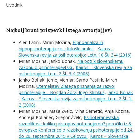
Uvodnik
Najbolj brani prispevki istega avtorja(jev)
Alen Latini, Miran Možina,
Hipnoanaliza in
hipnopsihoterapija kot dialoški praksi
,
Kairos –
Slovenska revija za psihoterapijo: Letn. 10 Št. 3-4 (2016)
Miran Možina, Janko Bohak,
Na poti k slovenskemu
zakonu o psihoterapevtski
,
Kairos – Slovenska revija za
psihoterapijo: Letn. 2 Št. 3-4 (2008)
Janko Bohak, Jernej Vidmar, Samo Pastirk, Miran
Možina,
Utemeljitev Zlatega priznanja za razvoj
psihoterapije – Bogdan Žorž, Ingo Klimkus, Janko Bohak
,
Kairos – Slovenska revija za psihoterapijo: Letn. 2 Št. 1-
2 (2008)
Miran Možina, Maša Žvelc, Miha Černetič, Anja Kozina,
Andreja Poljanec, Gregor Žvelc,
Psihoterapevtska
raznolikost: koliko pristopov potrebujemo? poročilo iz 8.
evropske konference o raziskovanju psihoterapije od 24.
do 26. septembra 2015 v Celovcu
,
Kairos – Slovenska