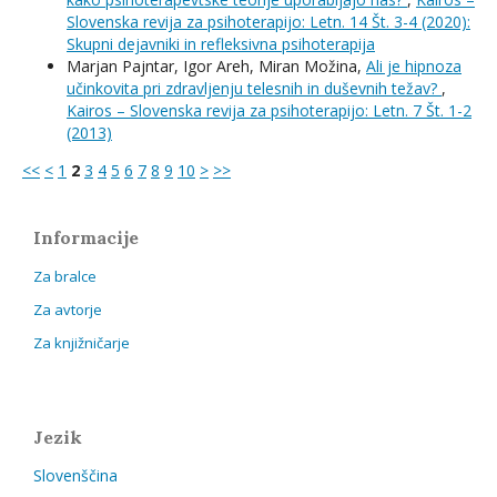
Slovenska revija za psihoterapijo: Letn. 14 Št. 3-4 (2020):
Skupni dejavniki in refleksivna psihoterapija
Marjan Pajntar, Igor Areh, Miran Možina,
Ali je hipnoza
učinkovita pri zdravljenju telesnih in duševnih težav?
,
Kairos – Slovenska revija za psihoterapijo: Letn. 7 Št. 1-2
(2013)
<<
<
1
2
3
4
5
6
7
8
9
10
>
>>
Informacije
Za bralce
Za avtorje
Za knjižničarje
Jezik
Slovenščina