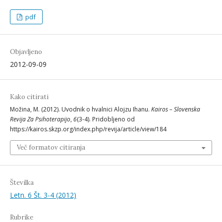
pdf
Objavljeno
2012-09-09
Kako citirati
Možina, M. (2012). Uvodnik o hvalnici Alojzu Ihanu.
Kairos – Slovenska
Revija Za Psihoterapijo
,
6
(3-4). Pridobljeno od
https://kairos.skzp.org/index.php/revija/article/view/184
Več formatov citiranja
Številka
Letn. 6 Št. 3-4 (2012)
Rubrike