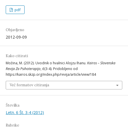
pdf
Objavljeno
2012-09-09
Kako citirati
Možina, M. (2012). Uvodnik o hvalnici Alojzu Ihanu.
Kairos – Slovenska
Revija Za Psihoterapijo
,
6
(3-4). Pridobljeno od
https://kairos.skzp.org/index.php/revija/article/view/184
Več formatov citiranja
Številka
Letn. 6 Št. 3-4 (2012)
Rubrike