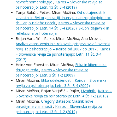
nevrofenomenologije
,
Kairos – Slovenska revija za
psihoterapijo: Letn. 13 Št. 3-4 (2019)
Tanja Balažic Peček, Miran Možina,
Od odtujenosti k
zavestni in živi organizaciji: Intervju z antropologinjo doc.
dr. Tanjo Balažic Peček
,
Kairos – Slovenska revija za
psihoterapijo: Letn. 14 Št. 3-4 (2020): Skupni dejavniki in
refleksivna psihoterapija
Bojan Varjačić – Rajko, Miran Možina, Ana Mrovlje,
Analiza znanstvenih in strokovnih prispevkov v Slovenski
reviji za psihoterapijo – Kairos od 2007 do 2017
,
Kairos
– Slovenska revija za psihoterapijo: Letn. 11 Št. 3-4
(2017)
Heinz von Foerster, Miran Možina,
Etika in kibernetika
drugega reda
,
Kairos – Slovenska revija za
psihoterapijo: Letn. 3 Št. 1-2 (2009)
Miran Možina,
Etika udeleženosti
,
Kairos – Slovenska
revija za psihoterapijo: Letn. 3 Št. 3-4 (2009)
Miran Možina, Bojan Varjačić – Rajko,
Uvodnik
,
Kairos –
Slovenska revija za psihoterapijo: Letn. 4 Št. 1-2 (2010)
Miran Možina,
Gregory Bateson: Glasnik nove
paradigme v znanosti
,
Kairos – Slovenska revija za
psihoterapijo: Letn. 13 Št. 1-2 (2019)