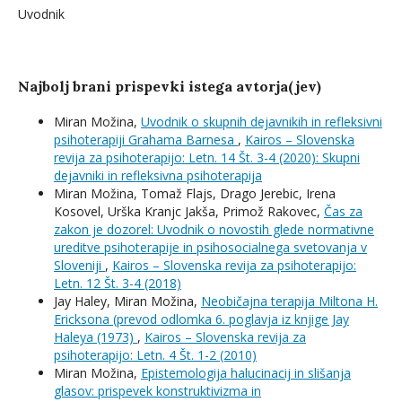
Uvodnik
Najbolj brani prispevki istega avtorja(jev)
Miran Možina,
Uvodnik o skupnih dejavnikih in refleksivni
psihoterapiji Grahama Barnesa
,
Kairos – Slovenska
revija za psihoterapijo: Letn. 14 Št. 3-4 (2020): Skupni
dejavniki in refleksivna psihoterapija
Miran Možina, Tomaž Flajs, Drago Jerebic, Irena
Kosovel, Urška Kranjc Jakša, Primož Rakovec,
Čas za
zakon je dozorel: Uvodnik o novostih glede normativne
ureditve psihoterapije in psihosocialnega svetovanja v
Sloveniji
,
Kairos – Slovenska revija za psihoterapijo:
Letn. 12 Št. 3-4 (2018)
Jay Haley, Miran Možina,
Neobičajna terapija Miltona H.
Ericksona (prevod odlomka 6. poglavja iz knjige Jay
Haleya (1973)
,
Kairos – Slovenska revija za
psihoterapijo: Letn. 4 Št. 1-2 (2010)
Miran Možina,
Epistemologija halucinacij in slišanja
glasov: prispevek konstruktivizma in