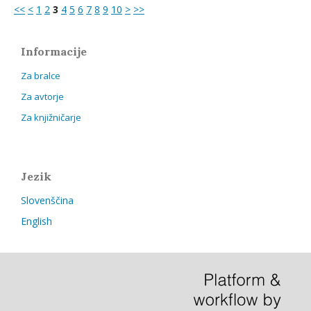
<<
<
1
2
3
4
5
6
7
8
9
10
>
>>
Informacije
Za bralce
Za avtorje
Za knjižničarje
Jezik
Slovenščina
English