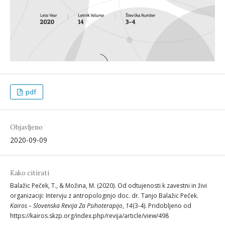
pdf
Objavljeno
2020-09-09
Kako citirati
Balažic Peček, T., & Možina, M. (2020). Od odtujenosti k zavestni in živi
organizaciji: Intervju z antropologinjo doc. dr. Tanjo Balažic Peček.
Kairos – Slovenska Revija Za Psihoterapijo
,
14
(3-4). Pridobljeno od
https://kairos.skzp.org/index.php/revija/article/view/498