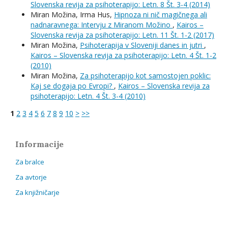
Slovenska revija za psihoterapijo: Letn. 8 Št. 3-4 (2014)
Miran Možina, Irma Hus,
Hipnoza ni nič magičnega ali
nadnaravnega: Intervju z Miranom Možino
,
Kairos –
Slovenska revija za psihoterapijo: Letn. 11 Št. 1-2 (2017)
Miran Možina,
Psihoterapija v Sloveniji danes in jutri
,
Kairos – Slovenska revija za psihoterapijo: Letn. 4 Št. 1-2
(2010)
Miran Možina,
Za psihoterapijo kot samostojen poklic:
Kaj se dogaja po Evropi?
,
Kairos – Slovenska revija za
psihoterapijo: Letn. 4 Št. 3-4 (2010)
1
2
3
4
5
6
7
8
9
10
>
>>
Informacije
Za bralce
Za avtorje
Za knjižničarje