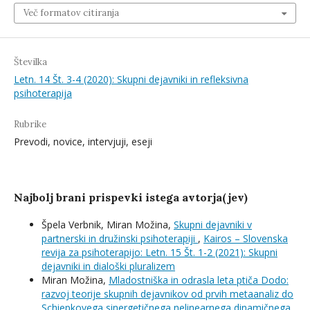
Več formatov citiranja
Številka
Letn. 14 Št. 3-4 (2020): Skupni dejavniki in refleksivna
psihoterapija
Rubrike
Prevodi, novice, intervjuji, eseji
Najbolj brani prispevki istega avtorja(jev)
Špela Verbnik, Miran Možina,
Skupni dejavniki v
partnerski in družinski psihoterapiji
,
Kairos – Slovenska
revija za psihoterapijo: Letn. 15 Št. 1-2 (2021): Skupni
dejavniki in dialoški pluralizem
Miran Možina,
Mladostniška in odrasla leta ptiča Dodo:
razvoj teorije skupnih dejavnikov od prvih metaanaliz do
Schiepkovega sinergetičnega nelinearnega dinamičnega