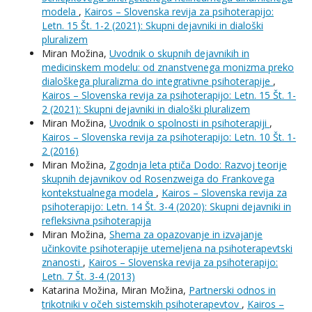
modela
,
Kairos – Slovenska revija za psihoterapijo:
Letn. 15 Št. 1-2 (2021): Skupni dejavniki in dialoški
pluralizem
Miran Možina,
Uvodnik o skupnih dejavnikih in
medicinskem modelu: od znanstvenega monizma preko
dialoškega pluralizma do integrativne psihoterapije
,
Kairos – Slovenska revija za psihoterapijo: Letn. 15 Št. 1-
2 (2021): Skupni dejavniki in dialoški pluralizem
Miran Možina,
Uvodnik o spolnosti in psihoterapiji
,
Kairos – Slovenska revija za psihoterapijo: Letn. 10 Št. 1-
2 (2016)
Miran Možina,
Zgodnja leta ptiča Dodo: Razvoj teorije
skupnih dejavnikov od Rosenzweiga do Frankovega
kontekstualnega modela
,
Kairos – Slovenska revija za
psihoterapijo: Letn. 14 Št. 3-4 (2020): Skupni dejavniki in
refleksivna psihoterapija
Miran Možina,
Shema za opazovanje in izvajanje
učinkovite psihoterapije utemeljena na psihoterapevtski
znanosti
,
Kairos – Slovenska revija za psihoterapijo:
Letn. 7 Št. 3-4 (2013)
Katarina Možina, Miran Možina,
Partnerski odnos in
trikotniki v očeh sistemskih psihoterapevtov
,
Kairos –