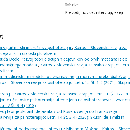
Rubrike
Prevodi, novice, intervjuji, eseji
v)
i v partnerski in družinski psihoterapiji
,
Kairos – Slovenska revija za
dejavniki in dialoški pluralizem
ptiča Dodo: razvoj teorije skupnih dejavnikov od prvih metaanaliz do
 dinamičnega modela
,
Kairos – Slovenska revija za psihoterapijo: Letn
uralizem
h in medicinskem modelu: od znanstvenega monizma preko dialoškeg
ros – Slovenska revija za psihoterapijo: Letn. 15 Št. 1-2 (2021): Skupni
erapiji
,
Kairos – Slovenska revija za psihoterapijo: Letn. 10 Št. 1-2 (2
anje učinkovite psihoterapije utemeljena na psihoterapevtski znanos
tn. 7 Št. 3-4 (2013)
zvoj teorije skupnih dejavnikov od Rosenzweiga do Frankovega
 revija za psihoterapijo: Letn. 14 Št. 3-4 (2020): Skupni dejavniki in
gičnega ali nadnaravnega: Intervju z Miranom Možino
,
Kairos – Slove