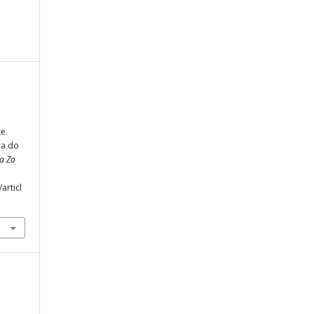
ke
ra do
ja Za
articl