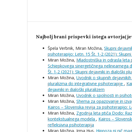
Najbolj brani prispevki istega avtorja(je
Špela Verbnik, Miran Možina,
Skupni dejavnik
psihoterapijo: Letn. 15 Št. 1-2 (2021): Skupni 
Miran Možina,
Mladostniška in odrasla leta 
Schiepkovega sinergetičnega nelinearnega
Št. 1-2 (2021): Skupni dejavniki in dialoški pl
Miran Možina,
Uvodnik o skupnih dejavniki
pluralizma do integrativne psihoterapije
,
Kai
dejavniki in dialoški pluralizem
Miran Možina,
Uvodnik o spolnosti in psihot
Miran Možina,
Shema za opazovanje in izvaj
Kairos – Slovenska revija za psihoterapijo: Le
Miran Možina,
Zgodnja leta ptiča Dodo: Ra
kontekstualnega modela
,
Kairos – Slovenska
refleksivna psihoterapija
Miran Možina, Irma Hus,
Hipnoza ni nič ma