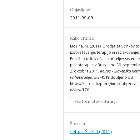
Objavljeno
2011-09-09
Kako citirati
Možina, M. (2011). Orodja za učinkovito
izobraževanje, terapijo in raziskovanje:
Poročilo iz 6. srečanja učiteljev sistems
psihoterapije v Bruslju od 30. septemb
2. oktobra 2011.
Kairos – Slovenska Revi
Psihoterapijo
,
5
(3-4). Pridobljeno od
https://kairos.skzp.org/index.php/revija/
e/view/170
Več formatov citiranja
Številka
Letn. 5 Št. 3-4 (2011)