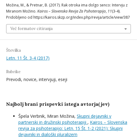
Možina, M., & Pretnar, B. (2017). Rak otroka ima dolgo senco: Intervju z
Miranom Možino.
Kairos – Slovenska Revija Za Psihoterapijo
,
11
(3-4).
Pridobljeno od https://kairos.skzp.org/index.php/revija/article/view/387
Več formatov citiranja
Številka
Letn. 11 Št. 3-4 (2017)
Rubrike
Prevodi, novice, intervjuji, eseji
Najbolj brani prispevki istega avtorja(jev)
Špela Verbnik, Miran Možina,
Skupni dejavniki v
partnerski in družinski psihoterapiji
,
Kairos – Slovenska
revija za psihoterapijo: Letn. 15 Št. 1-2 (2021): Skupni
dejavniki in dialoški pluralizem