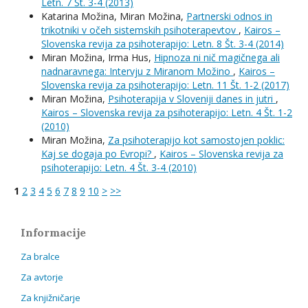
Letn. 7 Št. 3-4 (2013)
Katarina Možina, Miran Možina,
Partnerski odnos in
trikotniki v očeh sistemskih psihoterapevtov
,
Kairos –
Slovenska revija za psihoterapijo: Letn. 8 Št. 3-4 (2014)
Miran Možina, Irma Hus,
Hipnoza ni nič magičnega ali
nadnaravnega: Intervju z Miranom Možino
,
Kairos –
Slovenska revija za psihoterapijo: Letn. 11 Št. 1-2 (2017)
Miran Možina,
Psihoterapija v Sloveniji danes in jutri
,
Kairos – Slovenska revija za psihoterapijo: Letn. 4 Št. 1-2
(2010)
Miran Možina,
Za psihoterapijo kot samostojen poklic:
Kaj se dogaja po Evropi?
,
Kairos – Slovenska revija za
psihoterapijo: Letn. 4 Št. 3-4 (2010)
1
2
3
4
5
6
7
8
9
10
>
>>
Informacije
Za bralce
Za avtorje
Za knjižničarje