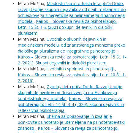
Miran Možina,
Mladostniška in odrasla leta ptiča Dodo:
razvoj teorije skupnih dejavnikov od prvih metaanaliz do
Schiepkovega sinergetičnega nelinearnega dinamičnega
modela
,
Kairos – Slovenska revija za psihoterapijo:
Letn. 15 Št. 1-2 (2021): Skupni dejavniki in dialoški
pluralizem
Miran Možina,
Uvodnik o skupnih dejavnikih in
medicinskem modelu: od znanstvenega monizma preko
dialoškega pluralizma do integrativne psihoterapije
,
Kairos – Slovenska revija za psihoterapijo: Letn. 15 Št. 1-
2 (2021): Skupni dejavniki in dialoški pluralizem
Miran Možina,
Uvodnik o spolnosti in psihoterapiji
,
Kairos – Slovenska revija za psihoterapijo: Letn. 10 Št. 1-
2 (2016)
Miran Možina,
Zgodnja leta ptiča Dodo: Razvoj teorije
skupnih dejavnikov od Rosenzweiga do Frankovega
kontekstualnega modela
,
Kairos – Slovenska revija za
psihoterapijo: Letn. 14 Št. 3-4 (2020): Skupni dejavniki in
refleksivna psihoterapija
Miran Možina,
Shema za opazovanje in izvajanje
učinkovite psihoterapije utemeljena na psihoterapevtski
znanosti
,
Kairos – Slovenska revija za psihoterapijo: